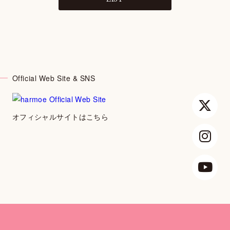
PHOTOGALLERY
TALK
WALLPAPER
Official Web Site & SNS
SPECIAL
FAN LETTER
オフィシャルサイトはこちら
SHOP