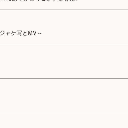
のジャケ写とMV～
～