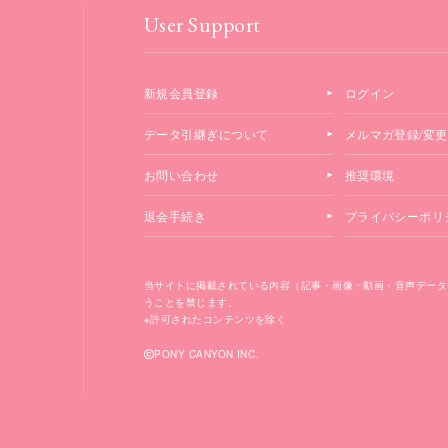
User Support
新規会員登録
ログイン
データ引継ぎについて
メルマガ登録/変更
お問い合わせ
推奨環境
退会手続き
プライバシーポリ
当サイトに掲載されている内容（記事・画像・動画・音声データ
うことを禁じます。
※許可されたコンテンツを除く
PONY CANYON INC.