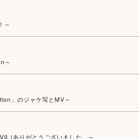
y！～
on～
potion」のジャケ写とMV～
 EVIL｣ありがとうございました。～