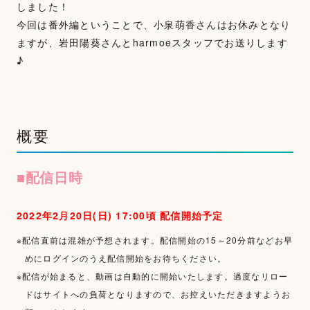
しました！
今回は番外編ということで、小泉萌香さんはお休みとなり
ますが、岩田陽葵さんとharmoeスタッフでお送りします
♪
TOP
NEWS
概要
MOVIE
■配信日時
PHOTOGALLERY
TALK
2022年2月20日(日) 17:00頃 配信開始予定
※配信直前は混雑が予想されます。配信開始の15～20分前などお早
WALLPAPER
めにログインのうえ配信開始をお待ちください。
SPECIAL
※配信が始まると、動画は自動的に開始いたします。過度なリロー
ドはサイトへの負荷となりますので、お控えいただきますようお
FAN LETTER