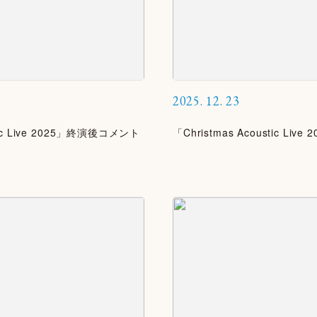
2025.
12.
23
stic Live 2025」終演後コメント
「Christmas Acoustic Live 2