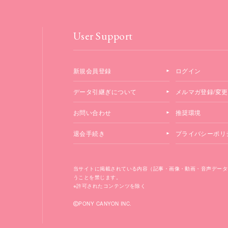
User Support
新規会員登録
ログイン
データ引継ぎについて
メルマガ登録/変更
お問い合わせ
推奨環境
退会手続き
プライバシーポリ
当サイトに掲載されている内容（記事・画像・動画・音声データ
うことを禁じます。
※許可されたコンテンツを除く
PONY CANYON INC.