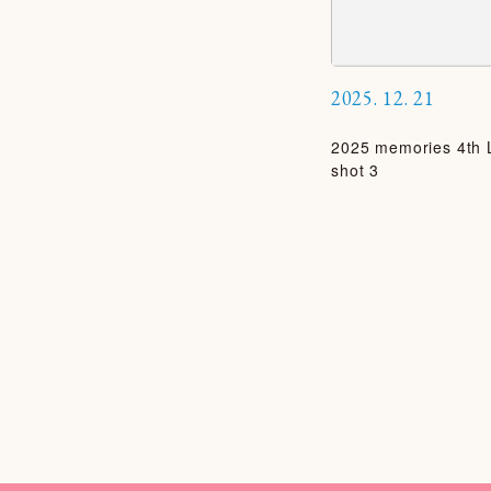
2025.
12.
21
2025 memories 4t
shot 3