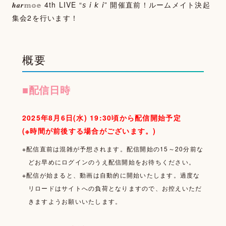
𝒉𝒂𝒓𝕞𝕠𝕖 4th LIVE “𝘴 𝘪 𝘬 𝘪” 開催直前！ルームメイト決起
集会2を行います！
概要
TOP
■配信日時
NEWS
MOVIE
2025年8月6日(水) 19:30頃から
配信開始予定
(※時間が前後する場合がございます。)
PHOTOGALLERY
※配信直前は混雑が予想されます。配信開始の15～20分前な
TALK
どお早めにログインのうえ配信開始をお待ちください。
※配信が始まると、動画は自動的に開始いたします。過度な
WALLPAPER
リロードはサイトへの負荷となりますので、お控えいただ
きますようお願いいたします。
SPECIAL