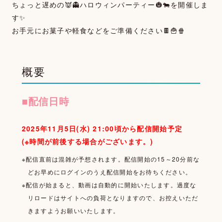
ちょっと遅めの👿👻ハロウィンパーティー🎃🐄を開催しま
す✨
お手元にお菓子や軽食などをご準備ください🍫🍟🍿
概要
TOP
NEWS
■配信日時
MOVIE
2025年11月5日(水) 21:00頃から
配信開始予定
PHOTOGALLERY
(※時間が前後する場合がございます。)
TALK
※配信直前は混雑が予想されます。配信開始の15～20分前な
どお早めにログインのうえ配信開始をお待ちください。
WALLPAPER
※配信が始まると、動画は自動的に開始いたします。過度な
リロードはサイトへの負荷となりますので、お控えいただ
SPECIAL
きますようお願いいたします。