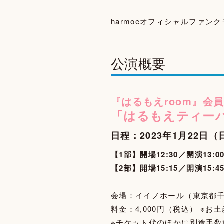
harmoeオフィシャルファ
公演概要
『はるもえroom』会
「はるもえティーパー
日程：2023年1月22日（
【1部】開場12:30／開演13:0
【2部】開場15:15／開演15:4
会場：イイノホール（東京都千代
料金：4,000円（税込） ※お
※チケット代のほかに別途手数