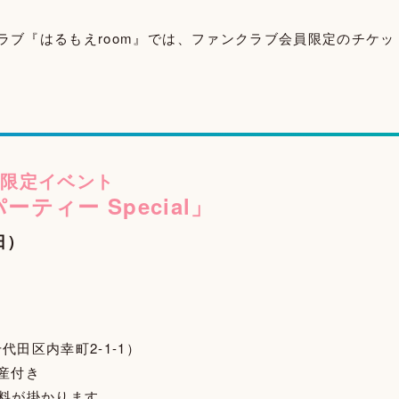
ンクラブ『はるもえroom』では、ファンクラブ会員限定のチケ
員限定イベント
ティー Special」
日）
0
5
田区内幸町2-1-1）
土産付き
料が掛かります。