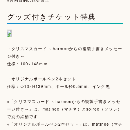
※営利目的の転売禁止
NEWS
グッズ付きチケット特典
MOVIE
PHOTOGALLERY
・クリスマスカード ～harmoeからの複製手書きメッセー
TALK
ジ付き～
WALLPAPER
仕様：100×148ｍｍ
SPECIAL
・オリジナルボールペン2本セット
仕様：φ13×H139mm、ボール径0.5mm、インク黒
FAN LETTER
SHOP
※「クリスマスカード ～harmoeからの複製手書きメッセ
ージ付き～」は、matinee（マチネ）とsoiree（ソワレ）
で別の絵柄です
※「オリジナルボールペン2本セット」は、matinee（マチ