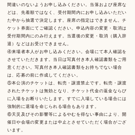
間違いのないようお申し込みください。当落および座席な
どは、先着順ではなく、受付期間内にお申し込みいただい
た中から抽選で決定します。座席の指定はできません。チ
ケット券面にてご確認ください。申込内容の変更・取消は
受付期間内にのみ行えます。当選後の変更・取消（購入辞
退）などはお受けできません。
④来場者本人がお申し込みください。会場にて本人確認を
させていただきます。当日は写真付き本人確認書類をご用
意ください。写真付き本人確認書類をお持ちでない場合
は、応募の前に作成してください。
⑤本公演のチケットは、転売・譲渡禁止です。転売・譲渡
されたチケットは無効となり、チケット代金の返金ならび
に入場をお断りいたします。すでに入場している場合には
強制的に退場を命じられる場合もあります。
⑥天災及びその影響等によるやむを得ない事由により、開
催日や会場の変更または中止とさせていただく場合がござ
います。