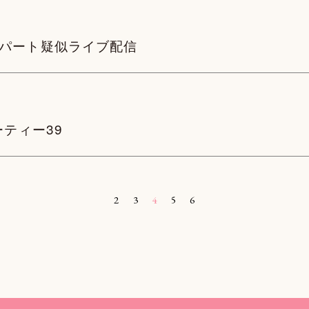
 トークパート疑似ライブ配信
ーティー39
2
3
4
5
6