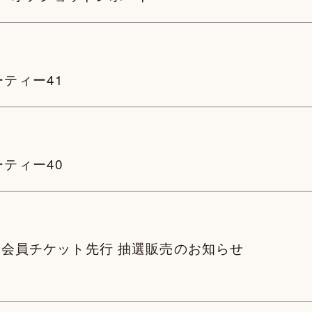
ーティー41
ーティー40
 k i」FC会員チケット先行 抽選販売のお知らせ