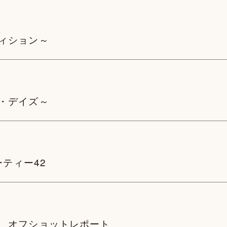
ィション～
・デイズ～
ーティー42
 オフショットレポート