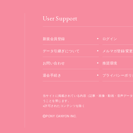
User Support
新規会員登録
ログイン
データ引継ぎについて
メルマガ登録/変更
お問い合わせ
推奨環境
退会手続き
プライバシーポリ
当サイトに掲載されている内容（記事・画像・動画・音声データ
うことを禁じます。
※許可されたコンテンツを除く
PONY CANYON INC.