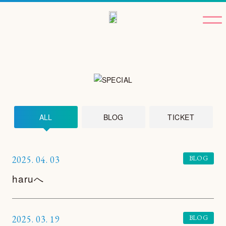
ALL
BLOG
TICKET
2025.
04.
03
BLOG
haruへ
2025.
03.
19
BLOG