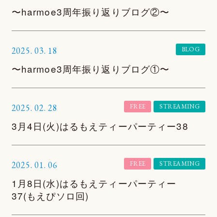
〜harmoe3周年振り返りブログ②〜
2025.
03.
18
BLOG
TOP
〜harmoe3周年振り返りブログ①〜
NEWS
MOVIE
2025.
02.
28
FREE
STREAMING
3月4日(火)はるもえティーパーティー38
PHOTOGALLERY
TALK
2025.
01.
06
FREE
STREAMING
WALLPAPER
1月8日(水)はるもえティーパーティー
SPECIAL
37(もえぴソロ回)
FAN LETTER