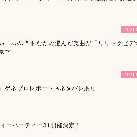
MEMB
𝑑 𝐴𝑙𝑏𝑢𝑚 " 𝑟𝑎𝑑𝑖𝑖 " あなたの選んだ楽曲が「リリ
票〜
MEMB
』ゲネプロレポート ※ネタバレあり
えティーパーティー31開催決定！