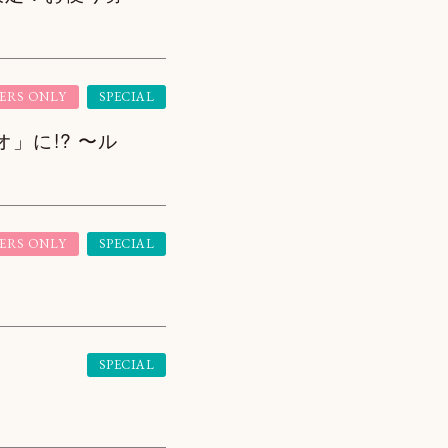
ERS ONLY
SPECIAL
ックビデオ」に!? 〜ル
ERS ONLY
SPECIAL
SPECIAL