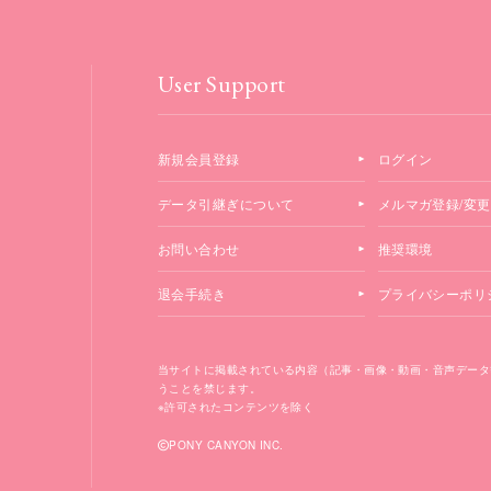
User Support
新規会員登録
ログイン
データ引継ぎについて
メルマガ登録/変更
お問い合わせ
推奨環境
退会手続き
プライバシーポリ
当サイトに掲載されている内容（記事・画像・動画・音声データ
うことを禁じます。
※許可されたコンテンツを除く
PONY CANYON INC.